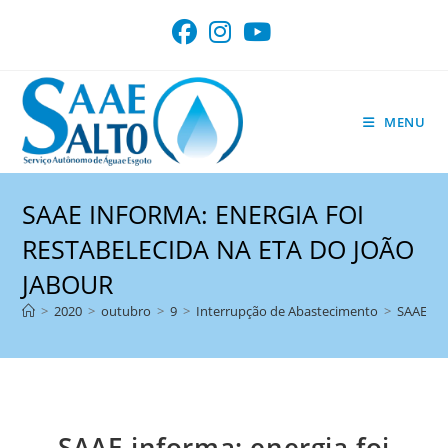
Ir
para
o
conteúdo
MENU
SAAE INFORMA: ENERGIA FOI
RESTABELECIDA NA ETA DO JOÃO
JABOUR
>
2020
>
outubro
>
9
>
Interrupção de Abastecimento
>
SAAE inf
SAAE informa: energia foi