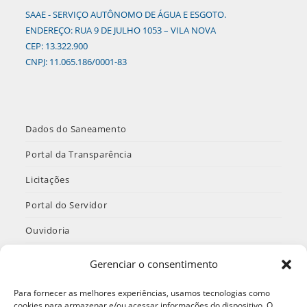
SAAE - SERVIÇO AUTÔNOMO DE ÁGUA E ESGOTO.
ENDEREÇO: RUA 9 DE JULHO 1053 – VILA NOVA
CEP: 13.322.900
CNPJ: 11.065.186/0001-83
Dados do Saneamento
Portal da Transparência
Licitações
Portal do Servidor
Ouvidoria
INTRANET
Gerenciar o consentimento
Termos de Uso e Política de Privacidade
Para fornecer as melhores experiências, usamos tecnologias como
cookies para armazenar e/ou acessar informações do dispositivo. O