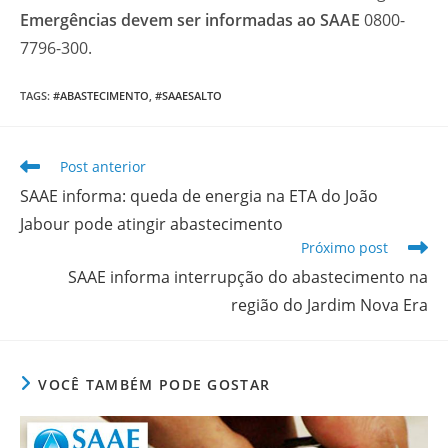
Emergências devem ser informadas ao SAAE
0800-
7796-300.
TAGS
:
#ABASTECIMENTO
,
#SAAESALTO
Leia
Post anterior
mais
SAAE informa: queda de energia na ETA do João
artigos
Jabour pode atingir abastecimento
Próximo post
SAAE informa interrupção do abastecimento na
região do Jardim Nova Era
VOCÊ TAMBÉM PODE GOSTAR