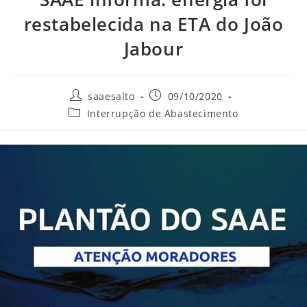
restabelecida na ETA do João
Jabour
Autor
Post
saaesalto
09/10/2020
do
publicado:
Categoria
Interrupção de Abastecimento
post:
do
post: