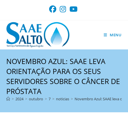
Ir
para
o
conteúdo
MENU
NOVEMBRO AZUL: SAAE LEVA
ORIENTAÇÃO PARA OS SEUS
SERVIDORES SOBRE O CÂNCER DE
PRÓSTATA
>
2024
>
outubro
>
7
>
noticias
>
Novembro Azul: SAAE leva orien