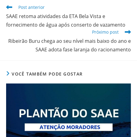
Leia
Post anterior
mais
SAAE retoma atividades da ETA Bela Vista e
artigos
fornecimento de água após conserto de vazamento
Próximo post
Ribeirão Buru chega ao seu nível mais baixo do ano e
SAAE adota fase laranja do racionamento
VOCÊ TAMBÉM PODE GOSTAR