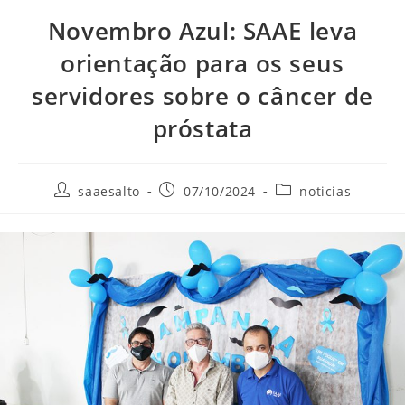
Novembro Azul: SAAE leva
orientação para os seus
servidores sobre o câncer de
próstata
Autor
Post
Categoria
saaesalto
07/10/2024
noticias
do
publicado:
do
post:
post: