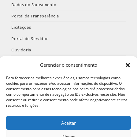
Dados do Saneamento
Portal da Transparência
Licitações
Portal do Servidor
Ouvidoria
INTRANET
Gerenciar o consentimento
Termos de Uso e Política de Privacidade
Para fornecer as melhores experiências, usamos tecnologias como
cookies para armazenar e/ou acessar informações do dispositivo. O
consentimento para essas tecnologias nos permitirá processar dados
como comportamento de navegação ou IDs exclusivos neste site. Não
Redes Sociais
consentir ou retirar o consentimento pode afetar negativamente certos
recursos e funções.
Aceitar
Abre
Abre
Abre
em
em
em
Negar