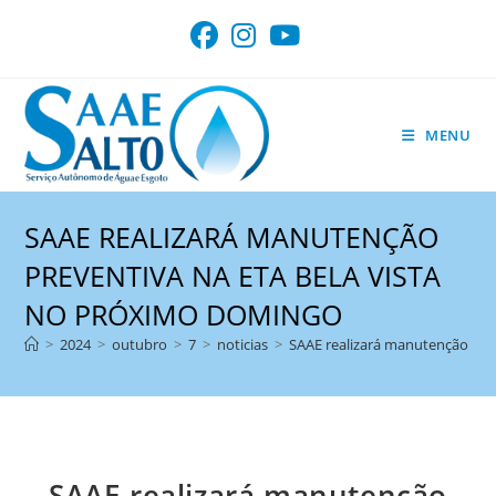
Ir
para
o
conteúdo
MENU
SAAE REALIZARÁ MANUTENÇÃO
PREVENTIVA NA ETA BELA VISTA
NO PRÓXIMO DOMINGO
>
2024
>
outubro
>
7
>
noticias
>
SAAE realizará manutenção pre
SAAE realizará manutenção