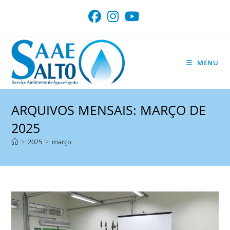
Ir
para
o
conteúdo
MENU
ARQUIVOS MENSAIS: MARÇO DE
2025
>
2025
>
março