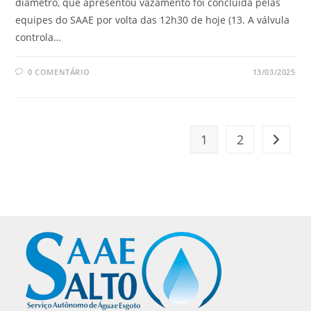
diâmetro, que apresentou vazamento foi concluída pelas
equipes do SAAE por volta das 12h30 de hoje (13. A válvula
controla…
0 COMENTÁRIO
13/03/2025
1
2
Ir para