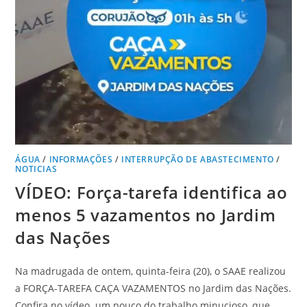
ÁGUA
/
INFORMAÇÕES
/
INTERRUPÇÃO DE ABASTECIMENTO
/
NOTICIAS
VÍDEO: Força-tarefa identifica ao
menos 5 vazamentos no Jardim
das Nações
Na madrugada de ontem, quinta-feira (20), o SAAE realizou
a FORÇA-TAREFA CAÇA VAZAMENTOS no Jardim das Nações.
Confira no vídeo um pouco do trabalho minucioso, que