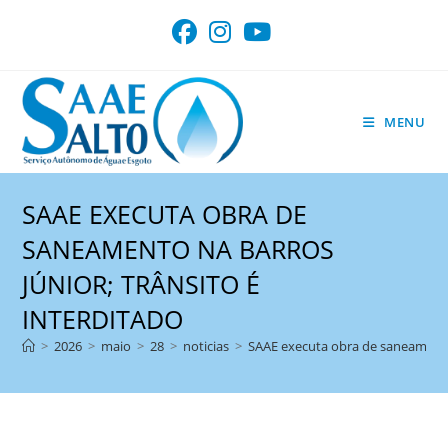
Ir
para
o
conteúdo
MENU
SAAE EXECUTA OBRA DE
SANEAMENTO NA BARROS
JÚNIOR; TRÂNSITO É
INTERDITADO
>
2026
>
maio
>
28
>
noticias
>
SAAE executa obra de saneamento 