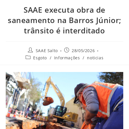
SAAE executa obra de
saneamento na Barros Júnior;
trânsito é interditado
Autor
Post
SAAE Salto
28/05/2026
do
publicado:
Categoria
Esgoto
/
Informações
/
noticias
post:
do
post: