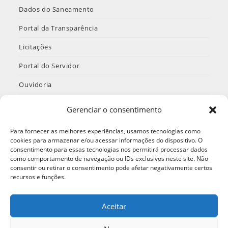
Dados do Saneamento
Portal da Transparência
Licitações
Portal do Servidor
Ouvidoria
INTRANET
Gerenciar o consentimento
Termos de Uso e Política de Privacidade
Para fornecer as melhores experiências, usamos tecnologias como
cookies para armazenar e/ou acessar informações do dispositivo. O
consentimento para essas tecnologias nos permitirá processar dados
como comportamento de navegação ou IDs exclusivos neste site. Não
Redes Sociais
consentir ou retirar o consentimento pode afetar negativamente certos
recursos e funções.
Aceitar
Abre
Abre
Abre
em
em
em