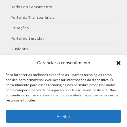
Dados do Saneamento
Portal da Transparência
Licitações
Portal do Servidor
Ouvidoria
INTRANET
Gerenciar o consentimento
Termos de Uso e Política de Privacidade
Para fornecer as melhores experiências, usamos tecnologias como
cookies para armazenar e/ou acessar informações do dispositivo. O
consentimento para essas tecnologias nos permitirá processar dados
como comportamento de navegação ou IDs exclusivos neste site. Não
Redes Sociais
consentir ou retirar o consentimento pode afetar negativamente certos
recursos e funções.
Aceitar
Abre
Abre
Abre
em
em
em