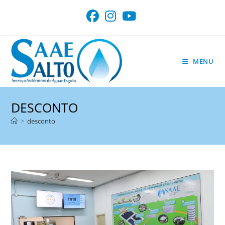
Ir
para
o
conteúdo
MENU
DESCONTO
>
desconto