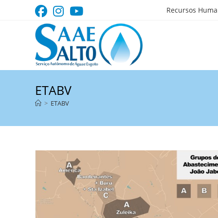
Ir
Recursos Huma
para
o
conteúdo
ETABV
>
ETABV