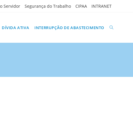
do Servidor
Segurança do Trabalho
CIPAA
INTRANET
ALTERNAR
DÍVIDA ATIVA
INTERRUPÇÃO DE ABASTECIMENTO
PESQUISA
DO
SITE