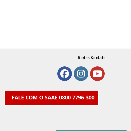
Redes Sociais
Abre
Abre
Abre
em
em
em
FALE COM O SAAE 0800 7796-300
uma
uma
uma
nova
nova
nova
aba
aba
aba