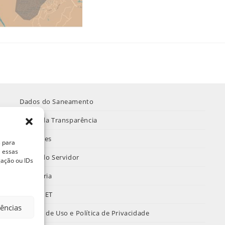
Dados do Saneamento
Portal da Transparência
Licitações
s para
a essas
Portal do Servidor
ação ou IDs
Ouvidoria
INTRANET
rências
Termos de Uso e Política de Privacidade