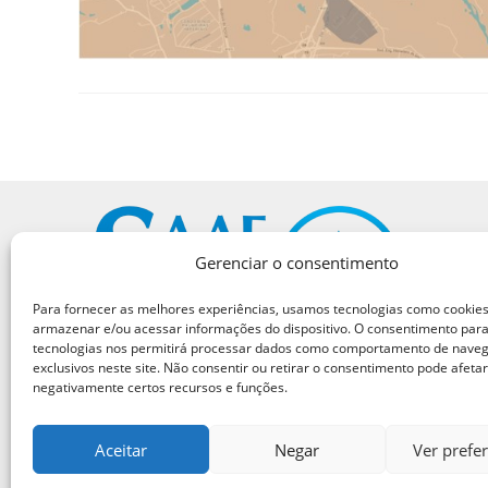
Gerenciar o consentimento
Para fornecer as melhores experiências, usamos tecnologias como cookie
armazenar e/ou acessar informações do dispositivo. O consentimento par
tecnologias nos permitirá processar dados como comportamento de naveg
SAAE - SERVIÇO AUTÔNOMO DE ÁGUA E ESGOTO.
exclusivos neste site. Não consentir ou retirar o consentimento pode afetar
negativamente certos recursos e funções.
ENDEREÇO: RUA 9 DE JULHO 1053 – VILA NOVA
CEP: 13.322.900
CNPJ: 11.065.186/0001-83
Aceitar
Negar
Ver prefe