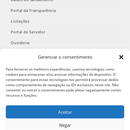
Portal da Transparência
Licitações
Portal do Servidor
Ouvidoria
INTRANET
Gerenciar o consentimento
Termos de Uso e Política de Privacidade
Para fornecer as melhores experiências, usamos tecnologias como
cookies para armazenar e/ou acessar informações do dispositivo. O
consentimento para essas tecnologias nos permitirá processar dados
como comportamento de navegação ou IDs exclusivos neste site. Não
Redes Sociais
consentir ou retirar o consentimento pode afetar negativamente certos
recursos e funções.
Aceitar
Abre
Abre
Abre
em
em
em
Negar
FALE COM O SAAE 0800 7796-300
uma
uma
uma