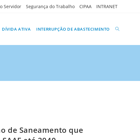
do Servidor
Segurança do Trabalho
CIPAA
INTRANET
ALTERNAR
DÍVIDA ATIVA
INTERRUPÇÃO DE ABASTECIMENTO
PESQUISA
DO
SITE
no de Saneamento que