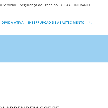
do Servidor
Segurança do Trabalho
CIPAA
INTRANET
ALTERNAR
DÍVIDA ATIVA
INTERRUPÇÃO DE ABASTECIMENTO
PESQUISA
DO
SITE