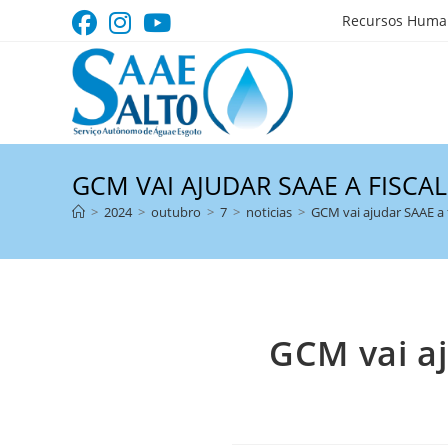
Ir
Recursos Huma
para
o
conteúdo
GCM VAI AJUDAR SAAE A FISCA
>
2024
>
outubro
>
7
>
noticias
>
GCM vai ajudar SAAE a 
GCM vai aj