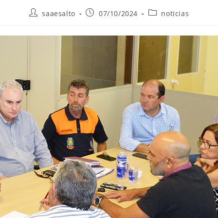
Autor
Post
Categoria
saaesalto
07/10/2024
noticias
do
publicado:
do
post:
post: