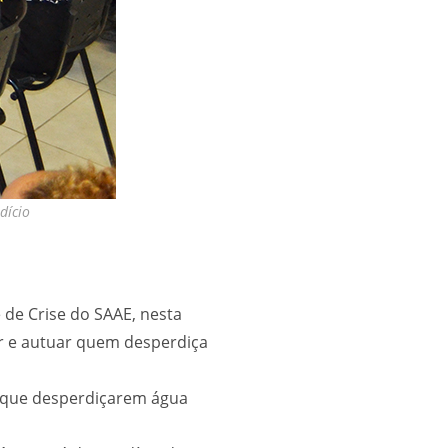
dício
ê de Crise do SAAE, nesta
izar e autuar quem desperdiça
s que desperdiçarem água