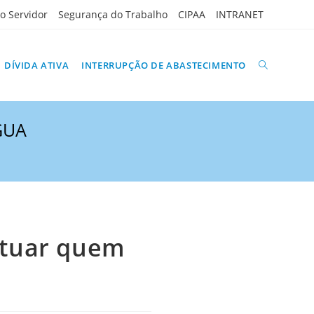
do Servidor
Segurança do Trabalho
CIPAA
INTRANET
ALTERNAR
DÍVIDA ATIVA
INTERRUPÇÃO DE ABASTECIMENTO
GUA
PESQUISA
DO
autuar quem
SITE