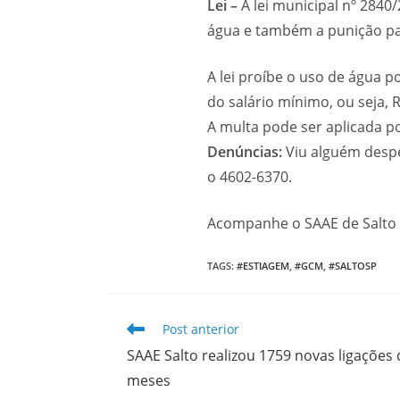
Lei –
A lei municipal nº 2840
água e também a punição pa
A lei proíbe o uso de água po
do salário mínimo, ou seja, R
A multa pode ser aplicada po
Denúncias:
Viu alguém despe
o 4602-6370.
Acompanhe o SAAE de Salto 
TAGS
:
#ESTIAGEM
,
#GCM
,
#SALTOSP
Leia
Post anterior
mais
SAAE Salto realizou 1759 novas ligações
artigos
meses