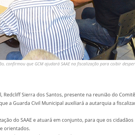
ião, confirmou que GCM ajudará SAAE na fiscalização para coibir desper
l, Redcliff Sierra dos Santos, presente na reunião do Comit
 que a Guarda Civil Municipal auxiliará a autarquia a fiscal
lização do SAAE e atuará em conjunto, para que os cidadão
e orientados.