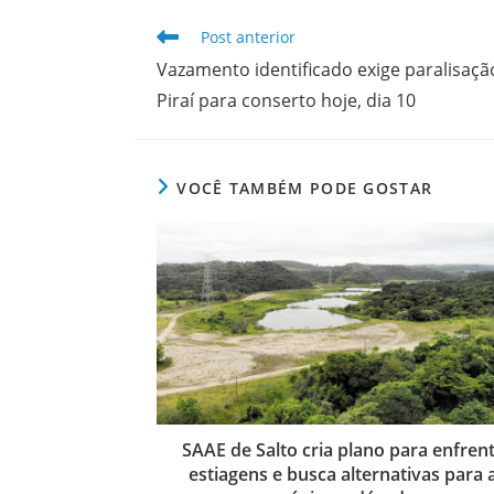
Leia
Post anterior
mais
Vazamento identificado exige paralisaçã
artigos
Piraí para conserto hoje, dia 10
VOCÊ TAMBÉM PODE GOSTAR
SAAE de Salto cria plano para enfren
estiagens e busca alternativas para 