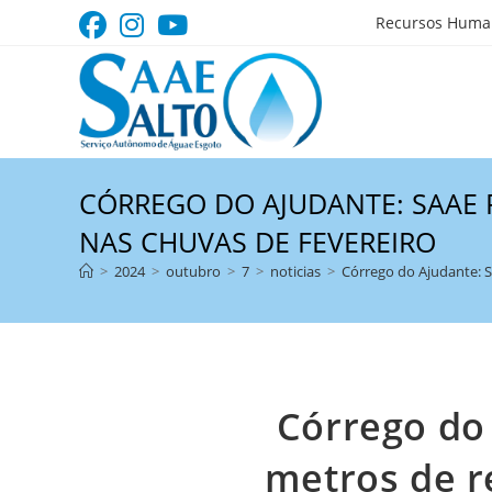
Ir
Recursos Huma
para
o
conteúdo
CÓRREGO DO AJUDANTE: SAAE 
NAS CHUVAS DE FEVEREIRO
>
2024
>
outubro
>
7
>
noticias
>
Córrego do Ajudante: S
Córrego do
metros de r