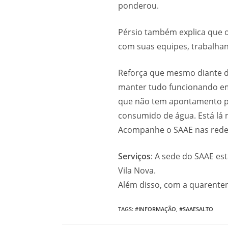
ponderou.
Pérsio também explica que 
com suas equipes, trabalha
Reforça que mesmo diante da
manter tudo funcionando em 
que não tem apontamento pa
consumido de água. Está lá 
Acompanhe o SAAE nas redes
Serviços
: A sede do SAAE est
Vila Nova.
Além disso, com a quarenten
TAGS
:
#INFORMAÇÃO
,
#SAAESALTO