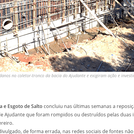
danos no coletor-tronco da bacia do Ajudante e exigiram ação e invest
 e Esgoto de Salto
concluiu nas últimas semanas a reposi
de Ajudante que foram rompidos ou destruídos pelas duas
reiro.
ivulgado, de forma errada, nas redes sociais de fontes não 