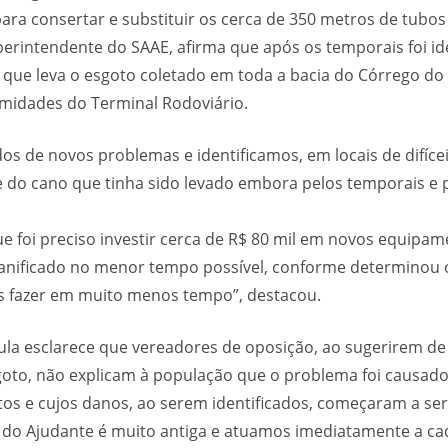
ra consertar e substituir os cerca de 350 metros de tubo
perintendente do SAAE, afirma que após os temporais foi i
 que leva o esgoto coletado em toda a bacia do Córrego do
imidades do Terminal Rodoviário.
s de novos problemas e identificamos, em locais de difícei
 do cano que tinha sido levado embora pelos temporais e 
e foi preciso investir cerca de R$ 80 mil em novos equipam
danificado no menor tempo possível, conforme determinou o
s fazer em muito menos tempo”, destacou.
ula esclarece que vereadores de oposição, ao sugerirem d
oto, não explicam à população que o problema foi causado
tos e cujos danos, ao serem identificados, começaram a se
m do Ajudante é muito antiga e atuamos imediatamente a ca