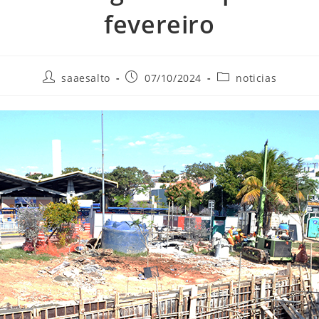
fevereiro
Autor
Post
Categoria
saaesalto
07/10/2024
noticias
do
publicado:
do
post:
post: